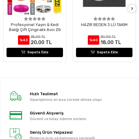
Profesyonel Yayın & Kedi
HAZIR BEDEN 3 LÜ TAKIM
Balığı Çift Çıngıraklı Avcı Zili
35,00 TL
30,00 TL
%43
%40
20,00 TL
18,00 TL
Sepete Ekle
Sepete Ekle
Hızlı Teslimat
Siparişleriniz en kısa sürede elinize ulaşır.
Güvenli Alışveriş
Güvenli ve kolay ödeme sistemi
Geniş Ürün Yelpazesi
Binlerce ürün ve kampanya seçeneği