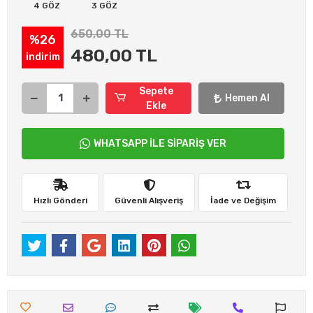
4 GÖZ
3 GÖZ
650,00 TL
%26
480,00 TL
indirim
Sepete
Hemen Al
Ekle
WHATSAPP İLE SİPARİŞ VER
Hızlı Gönderi
Güvenli Alışveriş
İade ve Değişim