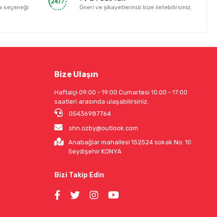
a seçeneği
Öneri ve şikayetlerinizi bize iletebilirsiniz.
Bize Ulaşın
Haftaiçi 09:00 - 19:00 Cumartesi 10:00 - 17:00
saatleri arasında ulaşabilirsiniz.
05436987764
shn.ozby@outlook.com
Anabağlar mahallesi 152524 sokak No: 10
Seydişehir KONYA
Bizi Takip Edin