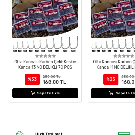
Olta Kancası Karbon Çelik Keskin
Olta Kancası Karbon Ç
Kanca 13 NO DELİKLİ 70 PCS
Kanca 11 NO DELİKL
250,00 TL
250,00
%33
%33
168,00 TL
168,0
Sepete Ekle
Sepete Ek
Hızlı Teslimat