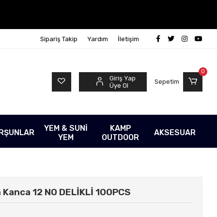
Sipariş Takip
Yardım
İletişim
0
Giriş Yap
Sepetim
Üye Ol
YEM & SUNİ
KAMP
RŞUNLAR
AKSESUAR
YEM
OUTDOOR
n Kanca 12 NO DELİKLİ 100PCS