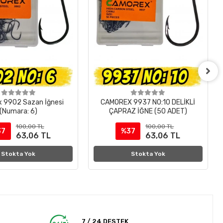
 9902 Sazan İğnesi
CAMOREX 9937 NO:10 DELİKLİ
(Numara: 6)
ÇAPRAZ İĞNE (50 ADET)
100,00 TL
100,00 TL
37
%37
63,06 TL
63,06 TL
Stokta Yok
Stokta Yok
7 / 24 DESTEK