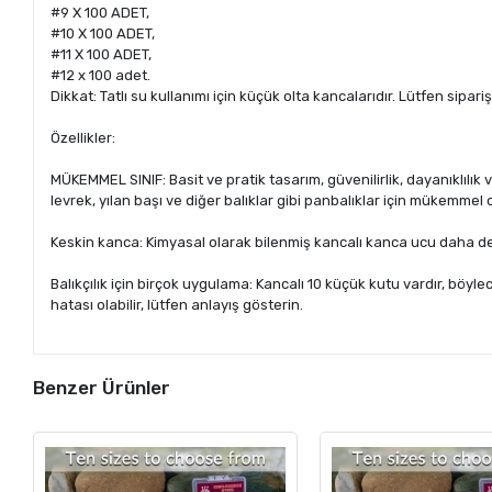
#9 X 100 ADET,
#10 X 100 ADET,
#11 X 100 ADET,
#12 x 100 adet.
Dikkat: Tatlı su kullanımı için küçük olta kancalarıdır. Lütfen si
Özellikler:
MÜKEMMEL SINIF: Basit ve pratik tasarım, güvenilirlik, dayanıklılık v
levrek, yılan başı ve diğer balıklar gibi panbalıklar için mükemmel
Keskin kanca: Kimyasal olarak bilenmiş kancalı kanca ucu daha der
Balıkçılık için birçok uygulama: Kancalı 10 küçük kutu vardır, böyle
hatası olabilir, lütfen anlayış gösterin.
Benzer Ürünler