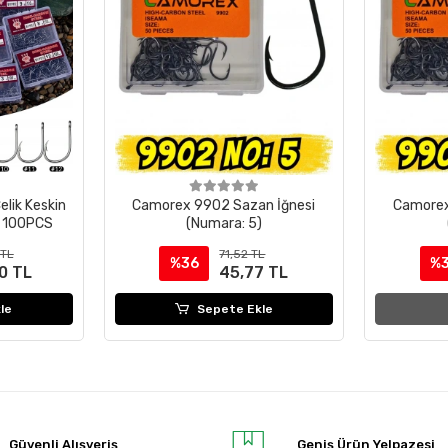
elik Keskin
Camorex 9902 Sazan İğnesi
Camorex
İ 100PCS
(Numara: 5)
 TL
71,52 TL
%36
%
0 TL
45,77 TL
le
Sepete Ekle
Güvenli Alışveriş
Geniş Ürün Yelpazesi