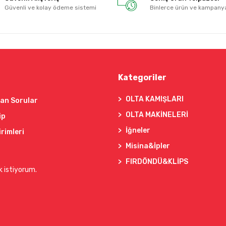
Güvenli ve kolay ödeme sistemi
Binlerce ürün ve kampany
Kategoriler
OLTA KAMIŞLARI
lan Sorular
OLTA MAKİNELERİ
ip
İğneler
irimleri
Misina&İpler
FIRDÖNDÜ&KLİPS
k istiyorum.