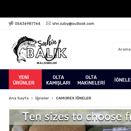
05436987764
shn.ozby@outlook.com
YENİ
OLTA
OLTA
İĞNEL
ÜRÜNLER
KAMIŞLARI
MAKİNELERİ
Ana Sayfa
İğneler
CAMOREX İĞNELER