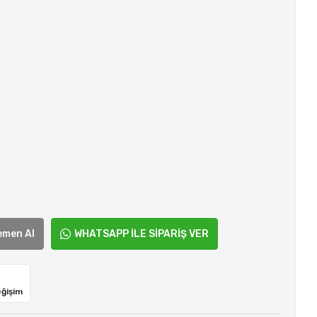
emen Al
WHATSAPP İLE SİPARİŞ VER
eğişim