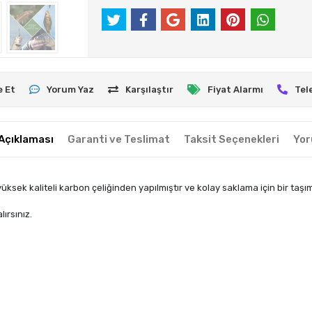
e Et
Yorum Yaz
Karşılaştır
Fiyat Alarmı
Tel
Açıklaması
Garanti ve Teslimat
Taksit Seçenekleri
Yor
k kaliteli karbon çeliğinden yapılmıştır ve kolay saklama için bir taşıma 
ırsınız.