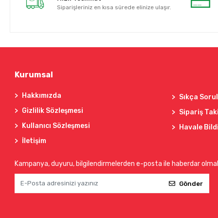
Siparişleriniz en kısa sürede elinize ulaşır.
Kurumsal
Hakkımızda
Sıkça Soru
Gizlilik Sözleşmesi
Sipariş Tak
Kullanıcı Sözleşmesi
Havale Bild
İletişim
Kampanya, duyuru, bilgilendirmelerden e-posta ile haberdar olma
Gönder