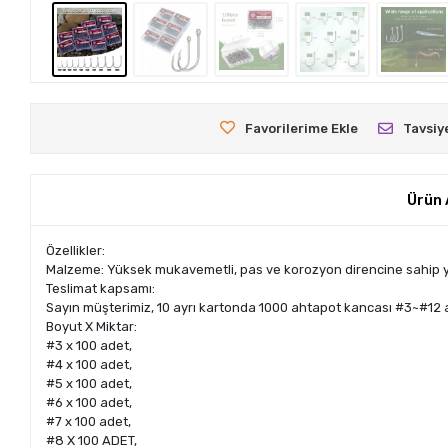
Favorilerime Ekle
Tavsiy
Ürün 
Özellikler:
Malzeme: Yüksek mukavemetli, pas ve korozyon direncine sahip yükse
Teslimat kapsamı:
Sayın müşterimiz, 10 ayrı kartonda 1000 ahtapot kancası #3~#12 al
Boyut X Miktar:
#3 x 100 adet,
#4 x 100 adet,
#5 x 100 adet,
#6 x 100 adet,
#7 x 100 adet,
#8 X 100 ADET,