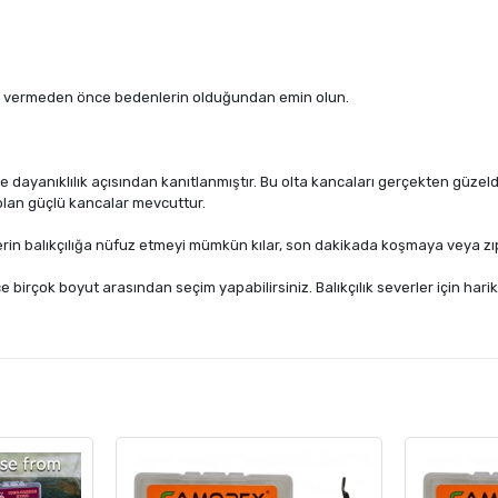
pariş vermeden önce bedenlerin olduğundan emin olun.
e dayanıklılık açısından kanıtlanmıştır. Bu olta kancaları gerçekten güzeldir
 olan güçlü kancalar mevcuttur.
in balıkçılığa nüfuz etmeyi mümkün kılar, son dakikada koşmaya veya zıpla
ce birçok boyut arasından seçim yapabilirsiniz. Balıkçılık severler için har