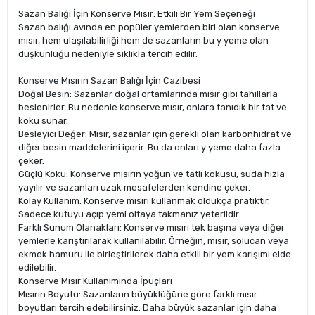
Sazan Balığı İçin Konserve Mısır: Etkili Bir Yem Seçeneği
Sazan balığı avında en popüler yemlerden biri olan konserve
mısır, hem ulaşılabilirliği hem de sazanların bu y yeme olan
düşkünlüğü nedeniyle sıklıkla tercih edilir.
Konserve Mısırın Sazan Balığı İçin Cazibesi
Doğal Besin: Sazanlar doğal ortamlarında mısır gibi tahıllarla
beslenirler. Bu nedenle konserve mısır, onlara tanıdık bir tat ve
koku sunar.
Besleyici Değer: Mısır, sazanlar için gerekli olan karbonhidrat ve
diğer besin maddelerini içerir. Bu da onları y yeme daha fazla
çeker.
Güçlü Koku: Konserve mısırın yoğun ve tatlı kokusu, suda hızla
yayılır ve sazanları uzak mesafelerden kendine çeker.
Kolay Kullanım: Konserve mısırı kullanmak oldukça pratiktir.
Sadece kutuyu açıp yemi oltaya takmanız yeterlidir.
Farklı Sunum Olanakları: Konserve mısırı tek başına veya diğer
yemlerle karıştırılarak kullanılabilir. Örneğin, mısır, solucan veya
ekmek hamuru ile birleştirilerek daha etkili bir yem karışımı elde
edilebilir.
Konserve Mısır Kullanımında İpuçları
Mısırın Boyutu: Sazanların büyüklüğüne göre farklı mısır
boyutları tercih edebilirsiniz. Daha büyük sazanlar için daha