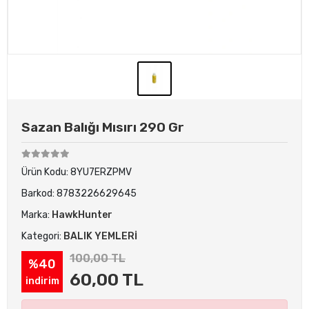
Sazan Balığı Mısırı 290 Gr
Ürün Kodu:
8YU7ERZPMV
Barkod:
8783226629645
Marka:
HawkHunter
Kategori:
BALIK YEMLERİ
100,00 TL
%40
60,00 TL
indirim