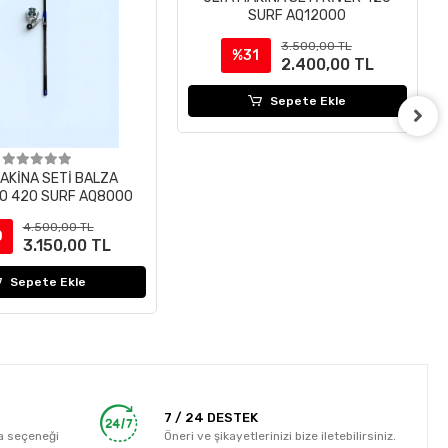
SURF AQ12000
3.500,00 TL
%31
2.400,00 TL
Sepete Ekle
AKİNA SETİ BALZA
O 420 SURF AQ8000
4.500,00 TL
0
3.150,00 TL
Sepete Ekle
7 / 24 DESTEK
a seçeneği
Öneri ve şikayetlerinizi bize iletebilirsiniz.