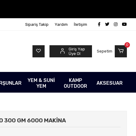
Sipariş Takip
Yardım
İletişim
0
Giriş Yap
Sepetim
Üye Ol
YEM & SUNİ
KAMP
RŞUNLAR
AKSESUAR
YEM
OUTDOOR
NO 300 GM 6000 MAKİNA