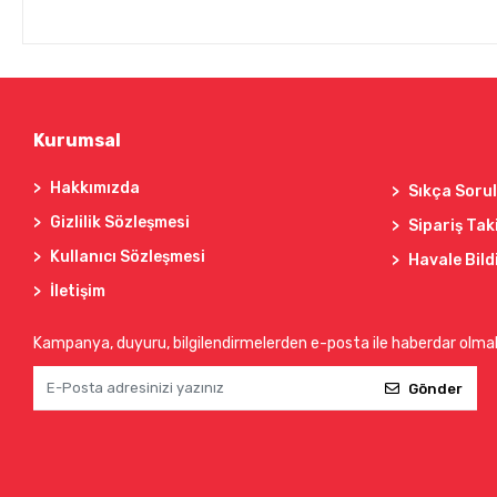
Kurumsal
Hakkımızda
Sıkça Soru
Gizlilik Sözleşmesi
Sipariş Tak
Kullanıcı Sözleşmesi
Havale Bild
İletişim
Kampanya, duyuru, bilgilendirmelerden e-posta ile haberdar olma
Gönder