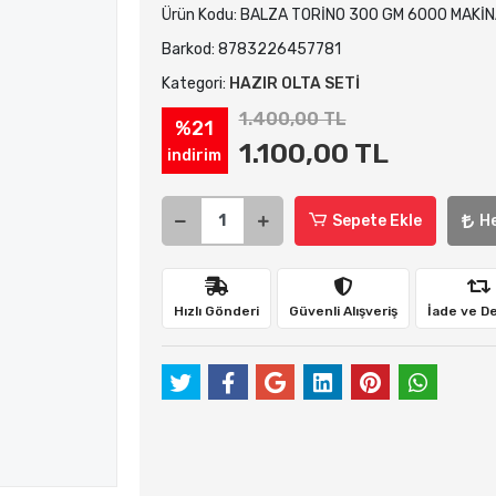
Ürün Kodu:
BALZA TORİNO 300 GM 6000 MAKİN
Barkod:
8783226457781
Kategori:
HAZIR OLTA SETİ
1.400,00 TL
%21
1.100,00 TL
indirim
Sepete Ekle
H
Hızlı Gönderi
Güvenli Alışveriş
İade ve D