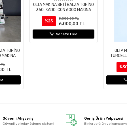
OLTA MAKİNA SETİ BALZA TORİNO
360 İKADO İCON 6000 MAKİNA
8.000,00 TL
%25
6.000,00 TL
Sepete Ekle
LZA TORİNO
OLTA M
0 MAKİNA
TURCELL
 TL
%3
00 TL
le
Güvenli Alışveriş
Geniş Ürün Yelpazesi
Güvenli ve kolay ödeme sistemi
Binlerce ürün ve kampany