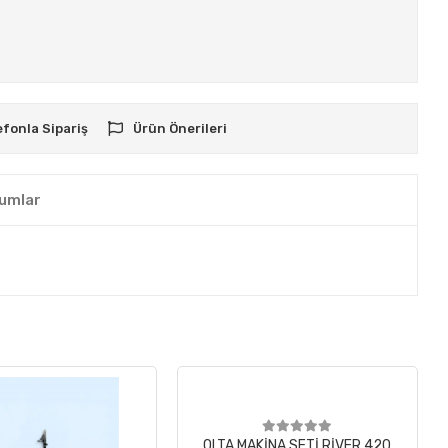
efonla Sipariş
Ürün Önerileri
umlar
OLTA MAKİNA SETİ RİVER 420