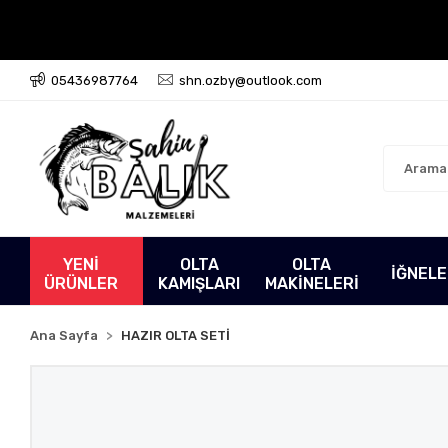
05436987764
shn.ozby@outlook.com
YENİ
OLTA
OLTA
İĞNEL
ÜRÜNLER
KAMIŞLARI
MAKİNELERİ
Ana Sayfa
HAZIR OLTA SETİ