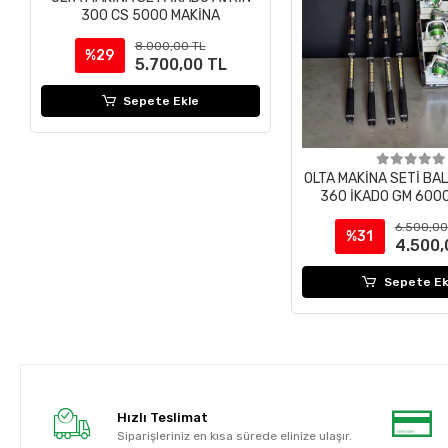
300 CS 5000 MAKİNA
8.000,00 TL
%29
5.700,00 TL
Sepete Ekle
OLTA MAKİNA SETİ BA
360 İKADO GM 600
6.500,00
%31
4.500,
Sepete Ek
Hızlı Teslimat
Siparişleriniz en kısa sürede elinize ulaşır.