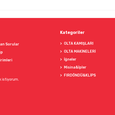
Kategoriler
OLTA KAMIŞLARI
lan Sorular
OLTA MAKİNELERİ
ip
İğneler
irimleri
Misina&İpler
FIRDÖNDÜ&KLİPS
k istiyorum.