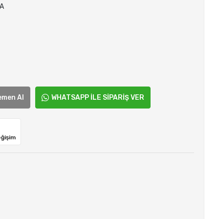
A
emen Al
WHATSAPP İLE SİPARİŞ VER
eğişim