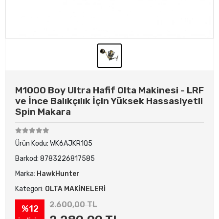
M1000 Boy Ultra Hafif Olta Makinesi - LRF
ve İnce Balıkçılık İçin Yüksek Hassasiyetli
Spin Makara
Ürün Kodu:
WK6AJKR1Q5
Barkod:
8783226817585
Marka:
HawkHunter
Kategori:
OLTA MAKİNELERİ
2.600,00 TL
%12