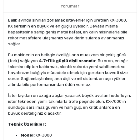
Yorumlar
Balık avında sınırları zorlamak isteyenler için üretilen KX-3000,
KX serisinin en büyük ve en güçlü üyesidir. Devasa misina
kapasitesine sahip geniş metal kafası, en kalın misinalarla bile
rekor mesafelere ulaşmanızı veya derin sularda avlanmanızı
sağlar.
Bu makinenin en belirgin özelliği, ona muazzam bir çekiş gücü
(tork) sağlayan
4.7:1'lik güçlü dişli oranıdır
. Bu oran, en ağır
takımları dipten kaldırmak, akıntılı sularda yemi sabitlemek ve
hayatınızın balığıyla mücadele etmek için gereken kuvveti size
sunar. Sağlamlaştırılmış ana dişli ve mil sistemi, en aşırı yükler
altında bile performansından ödün vermez.
İster kıyıdan en uzağa atışlar yaparak büyük avcıları hedefleyin,
ister tekneden yemli takımlarla trofe peşinde olun, KX-7000'in
sunduğu sarsılmaz güven ve ham güç, en kritik anlarda en
büyük destekçiniz olacaktır.
Teknik Özellikler:
Model:
KX-3000