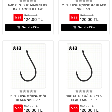
1601 KENTSUKI MARUSEIGO
1101 CHINU W/RING #3 BLACK
#3 BLACK NIKEL 13P
NIKEL 13P
350,00 TL
350,00 TL
%65
%66
124,00 TL
120,00 TL
Sepete Ekle
Sepete Ekle
1101 CHINU W/RING #1/0
1101 CHINU W/RING #1.5
BLACK NIKEL 7P
BLACK NIKEL 10P
350,00 TL
350,00 TL
%66
%66
120,00 TL
120,00 TL