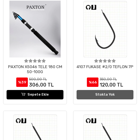
PAXTON X5046 TELE 180 CM
4107 FUKASE #2/0 TEFLON 7P
50-100G
500,00 TL
350,00 TL
%39
%66
306,00 TL
120,00 TL
Sepete Ekle
Stokta Yok