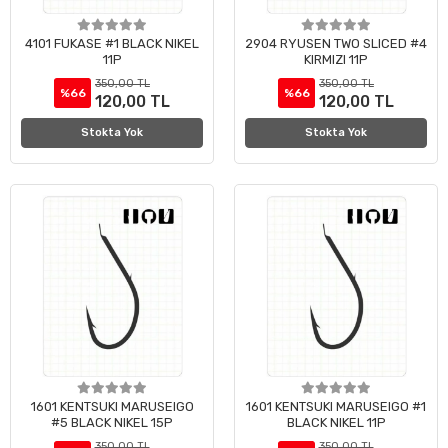
4101 FUKASE #1 BLACK NIKEL
2904 RYUSEN TWO SLICED #4
11P
KIRMIZI 11P
350,00 TL
350,00 TL
%66
%66
120,00 TL
120,00 TL
Stokta Yok
Stokta Yok
1601 KENTSUKI MARUSEIGO
1601 KENTSUKI MARUSEIGO #1
#5 BLACK NIKEL 15P
BLACK NIKEL 11P
350,00 TL
350,00 TL