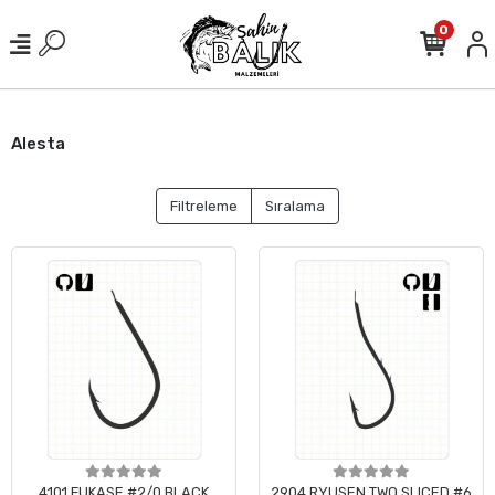
0
Alesta
Filtreleme
Sıralama
4101 FUKASE #2/0 BLACK
2904 RYUSEN TWO SLICED #6